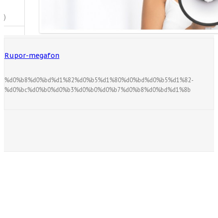
Rupor-megafon
%d0%b8%d0%bd%d1%82%d0%b5%d1%80%d0%bd%d0%b5%d1%82-
%d0%bc%d0%b0%d0%b3%d0%b0%d0%b7%d0%b8%d0%bd%d1%8b