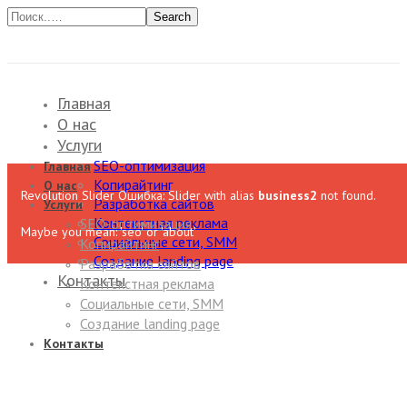
Search
Главная
О нас
Услуги
SEO-оптимизация
Главная
Копирайтинг
О нас
Revolution Slider Ошибка: Slider with alias
business2
not found.
Разработка сайтов
Услуги
Контекстная реклама
SEO-оптимизация
Maybe you mean: 'seo' or 'about'
Социальные сети, SMM
Копирайтинг
Создание landing page
Разработка сайтов
Контакты
Контекстная реклама
Социальные сети, SMM
Создание landing page
Контакты